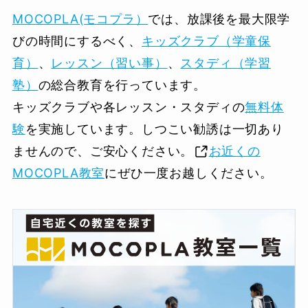
MOCOPLA(モコプラ）
では、放課後を最大限学
びの時間にするべく、
キッズクラブ（学童保
育）
、
レッスン（習い事）
、
スタディ（学習
塾）
の総合教育を行っています。
キッズクラブや各レッスン・スタディの
無料体
験
を実施しています。しつこい勧誘は一切あり
ませんので、ご安心ください。
お近くの
MOCOPLA教室
にぜひ一度お越しください。