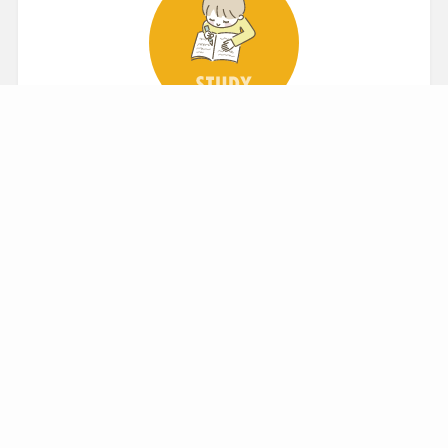
個別説明・無料体験
お電話
の詳細はこちら
スタディ（学習塾）
中学受験対策から補習まで、ベテラン講師を
中心に、お子さんの課題に寄り添い指導しま
す
スタディ詳細