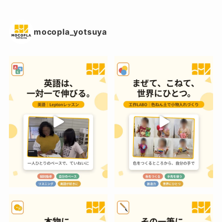
mocopla_yotsuya