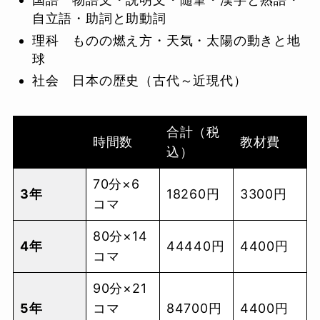
自立語・助詞と助動詞
理科 ものの燃え方・天気・太陽の動きと地
球
社会 日本の歴史（古代～近現代）
合計（税
時間数
教材費
込）
70分×6
3年
18260円
3300円
コマ
80分×14
4年
44440円
4400円
コマ
90分×21
5年
コマ
84700円
4400円