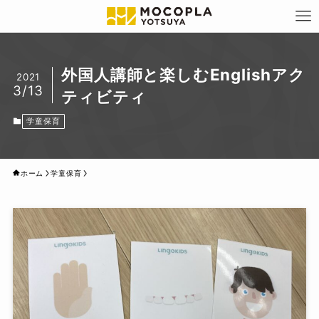
外国人講師と楽しむEnglishアク
2021
3/13
ティビティ
学童保育
ホーム
学童保育