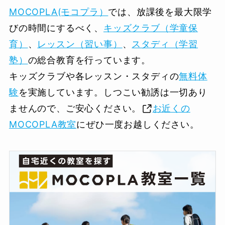
MOCOPLA(モコプラ）
では、放課後を最大限学
びの時間にするべく、
キッズクラブ（学童保
育）
、
レッスン（習い事）
、
スタディ（学習
塾）
の総合教育を行っています。
キッズクラブや各レッスン・スタディの
無料体
験
を実施しています。しつこい勧誘は一切あり
ませんので、ご安心ください。
お近くの
MOCOPLA教室
にぜひ一度お越しください。