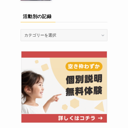
活動別の記録
活
動
別
の
記
録