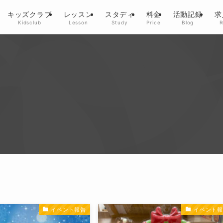
キッズクラブ
レッスン
スタディ
料金
活動記録
求
Kidsclub
Lesson
Study
Price
Blog
R
イベント報告
イベント報